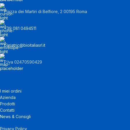
Piazza dei Martiri di Belfiore, 2 00195 Roma
+39 081 0494511
bariatric@bioitaliasrl.it
P.Iva 02470590429
I miei ordini
Azienda
Prodotti
Contatti
News & Consigli
Privacy Policy