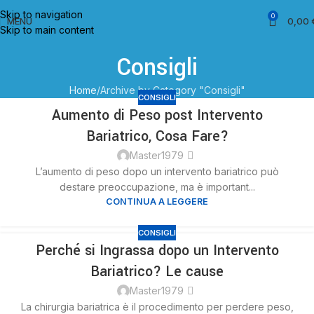
Skip to navigation
0
MENU
0,00
Skip to main content
Consigli
Home
Archive by Category "Consigli"
CONSIGLI
Aumento di Peso post Intervento
21
Bariatrico, Cosa Fare?
NOV
Master1979
L’aumento di peso dopo un intervento bariatrico può
destare preoccupazione, ma è important...
CONTINUA A LEGGERE
CONSIGLI
Perché si Ingrassa dopo un Intervento
21
Bariatrico? Le cause
NOV
Master1979
La chirurgia bariatrica è il procedimento per perdere peso,