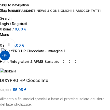
Skip to navigation
Skip to main content
HOME
PRODOTTI
NEWS & CONSIGLI
CHI SIAMO
CONTATTI
Search
Login / Registrati
0
items
/
0,00
€
Menu
Click to enlarge
0
items
0,00
€
-5%
Home
Integratori & AFMS Bariatrici
DIXYPRO HP Cioccolato
55,95
€
58,90
€
Alimento a fini medici speciali a base di proteine isolate del siero
del latte idrolizzate.