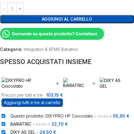
AGGIUNGI AL CARRELLO
Domande su questo prodotto? Contattaci.
Categoria:
Integratori & AFMS Bariatrici
SPESSO ACQUISTATI INSIEME
+
+
Prezzo per tutti e tre:
103,15
€
Aggiungi tutti e tre al carrello
Questo prodotto: DIXYPRO HP Cioccolato
-
55,95
€
58,90
€
BARIATRIC
-
22,70
€
23,90
€
DIXY AS GEL
-
24,50
€