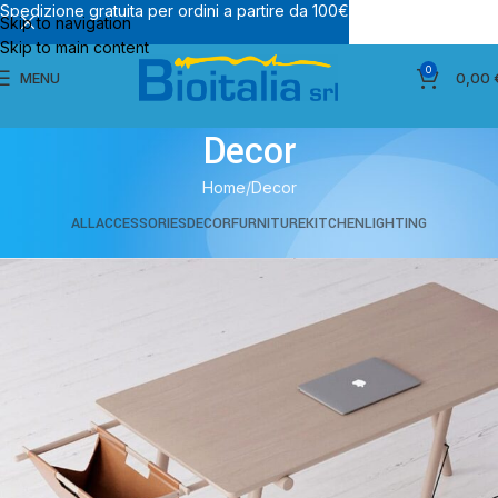
Spedizione gratuita per ordini a partire da 100€
Skip to navigation
Skip to main content
0
MENU
0,00
Decor
Home
Decor
ALL
ACCESSORIES
DECOR
FURNITURE
KITCHEN
LIGHTING