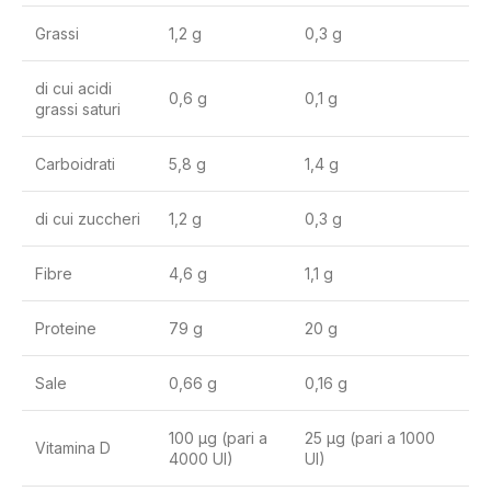
Grassi
1,2 g
0,3 g
di cui acidi
0,6 g
0,1 g
grassi saturi
Carboidrati
5,8 g
1,4 g
di cui zuccheri
1,2 g
0,3 g
Fibre
4,6 g
1,1 g
Proteine
79 g
20 g
Sale
0,66 g
0,16 g
100 µg (pari a
25 µg (pari a 1000
Vitamina D
4000 UI)
UI)