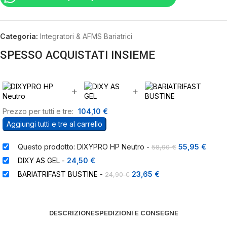
Categoria:
Integratori & AFMS Bariatrici
SPESSO ACQUISTATI INSIEME
+
+
Prezzo per tutti e tre:
104,10
€
Aggiungi tutti e tre al carrello
Questo prodotto: DIXYPRO HP Neutro
-
55,95
€
58,90
€
DIXY AS GEL
-
24,50
€
BARIATRIFAST BUSTINE
-
23,65
€
24,90
€
DESCRIZIONE
SPEDIZIONI E CONSEGNE