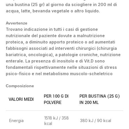
una bustina (25 gr) al giorno da sciogliere in 200 ml di
acqua, latte, bevanda vegetale o altro liquido.
Avvertenze
Trovano indicazione in tutti i casi di gestione
nutrizionale del paziente dovute a malnutrizione
proteica, a diminuito apporto proteico o ad aumentati
fabbisogni associati ad interventi chirurgici (chirurgia
bariatrica, oncologica), a patologie croniche, nutrizione
enterale. La presenza di inositolo e di Vit.D sono
fondamentali rispettivamente nelle situazioni di stress
psico-fisico e nel metabolismo muscolo-scheletrico
Composizione
PER 100 G DI
PER BUSTINA (25 G)
VALORI MEDI
POLVERE
IN 200 ML
1518 kJ / 358
Energia
380 kJ / 90 kcal
kcal