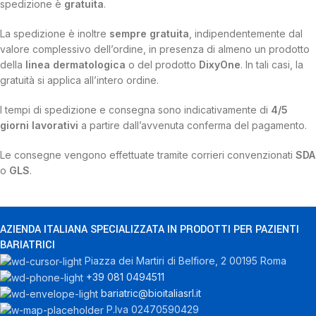
spedizione è
gratuita
.
La spedizione è inoltre
sempre gratuita
, indipendentemente dal
valore complessivo dell’ordine, in presenza di almeno un prodotto
della
linea dermatologica
o del prodotto
DixyOne
. In tali casi, la
gratuità si applica all’intero ordine.
I tempi di spedizione e consegna sono indicativamente di
4/5
giorni lavorativi
a partire dall’avvenuta conferma del pagamento.
Le consegne vengono effettuate tramite corrieri convenzionati
SDA
o
GLS
.
AZIENDA ITALIANA SPECIALIZZATA IN PRODOTTI PER PAZIENTI
BARIATRICI
Piazza dei Martiri di Belfiore, 2 00195 Roma
+39 081 0494511
bariatric@bioitaliasrl.it
P.Iva 02470590429