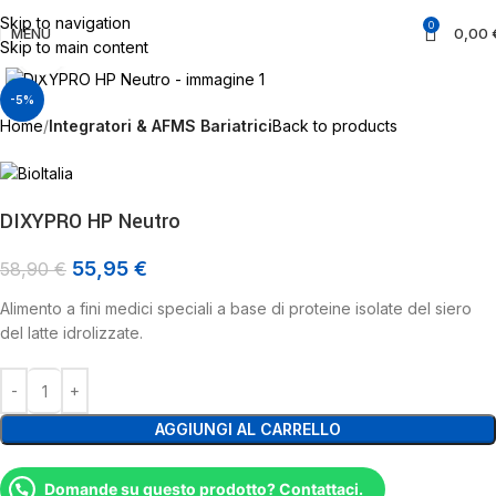
Skip to navigation
0
MENU
0,00
Skip to main content
Click to enlarge
-5%
Home
Integratori & AFMS Bariatrici
Back to products
DIXYPRO HP Neutro
55,95
€
58,90
€
Alimento a fini medici speciali a base di proteine isolate del siero
del latte idrolizzate.
AGGIUNGI AL CARRELLO
Domande su questo prodotto? Contattaci.