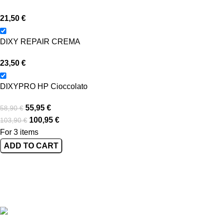
21,50
€
DIXY REPAIR CREMA
23,50
€
DIXYPRO HP Cioccolato
55,95
€
58,90
€
100,95
€
103,90
€
For 3 items
ADD TO CART
AZIENDA ITALIANA SPECIALIZZATA IN
PRODOTTI PER PAZIENTI BARIATRICI
Piazza dei Martiri di Belfiore, 2