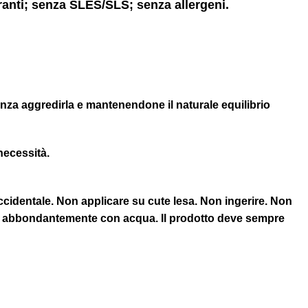
ranti; senza SLES/SLS; senza allergeni.
senza aggredirla e mantenendone il naturale equilibrio
necessità.
e accidentale. Non applicare su cute lesa. Non ingerire. Non
quare abbondantemente con acqua. Il prodotto deve sempre