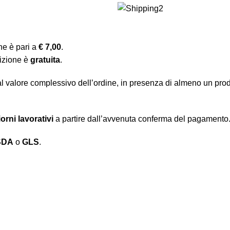
one è pari a
€ 7,00
.
dizione è
gratuita
.
l valore complessivo dell’ordine, in presenza di almeno un prod
iorni lavorativi
a partire dall’avvenuta conferma del pagamento
SDA
o
GLS
.